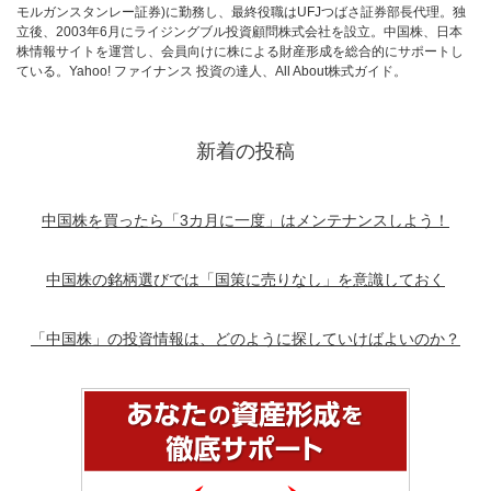
モルガンスタンレー証券)に勤務し、最終役職はUFJつばさ証券部長代理。独
立後、2003年6月にライジングブル投資顧問株式会社を設立。中国株、日本
株情報サイトを運営し、会員向けに株による財産形成を総合的にサポートし
ている。Yahoo! ファイナンス 投資の達人、All About株式ガイド。
新着の投稿
中国株を買ったら「3カ月に一度」はメンテナンスしよう！
中国株の銘柄選びでは「国策に売りなし」を意識しておく
「中国株」の投資情報は、どのように探していけばよいのか？